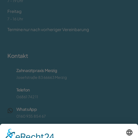
7 - 19 Uhr
Freitag
7 - 16 Uhr
Termine nur nach vorheriger Vereinbarung
Kontakt
Zahnarztpraxis Merzig
Josefstraße 83 66663 Merzig
Telefon
06861 742 11
WhatsApp
0160 935 854 67
E-Mail
info@zahnarztpraxis-merzig.de