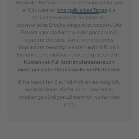
Wenn der Kieferknochen die Voraussetzungen 
erfüllt, können 
innerhalb 
eines 
Tages
 die 
Implantate und eine festsitzende 
provisorische Brücke eingesetzt werden. Der 
Patient kann dadurch wieder ganz normal 
essen und reden. Da nur vier bis sechs 
Implantate benötigt werden und i.d.R. kein 
Kieferknochenaufbau notwendig ist, sind die 
Kosten von Full Arch Implantaten auch 
niedriger als bei herkömmlichen Methoden
.
Bitte beachten Sie: Full Arch ist nur möglich, 
wenn in einem Kiefer keine bzw. keine 
erhaltungswürdigen Zähne mehr vorhanden 
sind.