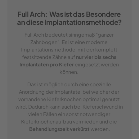
Full 
Arch: 
Was 
ist 
das 
Besondere 
an 
diese 
Implantationsmethode?
Full Arch bedeutet sinngemaß "ganzer 
Zahnbogen". Es ist eine moderne 
Implantationsmethode, mit der komplett 
festsitzende Zähne auf 
nur vier bis sechs 
Implantaten pro Kiefer
 eingesetzt werden 
können. 
Das ist möglich durch eine spezielle 
Anordnung der Implantate, bei welcher der 
vorhandene Kieferknochen optimal genutzt 
wird. Dadurch kann auch bei Kieferschwund in 
vielen Fällen ein sonst notwendiger 
Kieferknochenaufbau vermieden und die 
Behandlungszeit verkürzt
 werden.